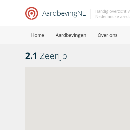
AardbevingNL
Handig overzicht 
Nederlandse aard
Home
Aardbevingen
Over ons
2.1
Zeerijp