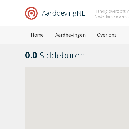
AardbevingNL
Handig overzicht 
Nederlandse aard
Home
Aardbevingen
Over ons
0.0
Siddeburen